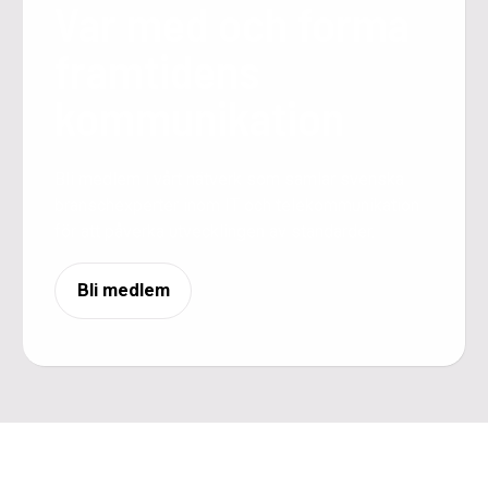
Var med och forma
framtidens
kommunikation
Bli medlem i vårt nätverk som samlar svenska
branschexperter inom IT och telekommunikation
för att påverka utvecklingen av standarder.
Bli medlem