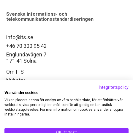
logo
Svenska informations- och
telekommunikationsstandardiseringen
info@its.se
+46 70 300 95 42
Englundavägen 7
171 41 Solna
Om ITS
Nyheter
Integritetspolicy
Arbetsgrupper
Vi använder cookies
Ändra cookie-inställningar
Vi kan placera dessa för analys av våra besökardata, för att förbättra vår
webbplats, visa personligt innehåll och för att ge dig en fantastisk
LinkedIn
webbplatsupplevelse. För mer information om cookies använder vi öppna
inställningarna.
Medlem
Kontakt
OK, fortsätt