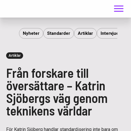
Meny
ITS
Nyheter
Standarder
Artiklar
Intervjuer
R
Artiklar
Från forskare till
översättare – Katrin
Sjöbergs väg genom
teknikens världar
För Katrin Sjöberg handlar standardisering inte bara om