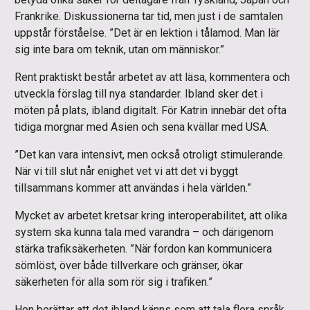
Frankrike. Diskussionerna tar tid, men just i de samtalen
uppstår förståelse. ”Det är en lektion i tålamod. Man lär
sig inte bara om teknik, utan om människor.”
Rent praktiskt består arbetet av att läsa, kommentera och
utveckla förslag till nya standarder. Ibland sker det i
möten på plats, ibland digitalt. För Katrin innebär det ofta
tidiga morgnar med Asien och sena kvällar med USA.
”Det kan vara intensivt, men också otroligt stimulerande.
När vi till slut når enighet vet vi att det vi byggt
tillsammans kommer att användas i hela världen.”
Mycket av arbetet kretsar kring interoperabilitet, att olika
system ska kunna tala med varandra – och därigenom
stärka trafiksäkerheten. ”När fordon kan kommunicera
sömlöst, över både tillverkare och gränser, ökar
säkerheten för alla som rör sig i trafiken.”
Hon berättar att det ibland känns som att tala flera språk