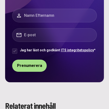
”
*
” anger obligatoriska fält
Namn
*
E-post
*
Jag har läst och godkänt
ITS integritetspolicy
*
Samtycke
*
Relaterat innehåll