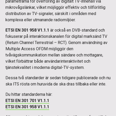
parametrarna för överföring av digitalt TV-innehåll via
mikrovågslänkar, vilket möjliggör effektiv och tillförlitlig
distribution av TV-signaler, särskilt i områden med
komplexa eller utmanande radiomiljöer.
ETSI EN 301 958 V1.1.1
är också en DVB-standard och
fokuserar på interaktionskanalen för digital marksänd TV
(Return Channel Terrestrial – RCT). Genom användning av
Multiple Access OFDM möjliggör den
tvåvägskommunikation mellan sändare och mottagare,
vilket förbättrar både användarinteraktivitet och
tjänstekvalitet i moderna digital-TV-system.
Dessa två standarder är sedan tidigare publicerade och nu
ska ITS rösta om huruvida de ska dras tillbaka eller inte.
Du hittar standarderna här:
ETSI EN 301 701 V1.1.1
ETSI EN 301 958 V1.1.1