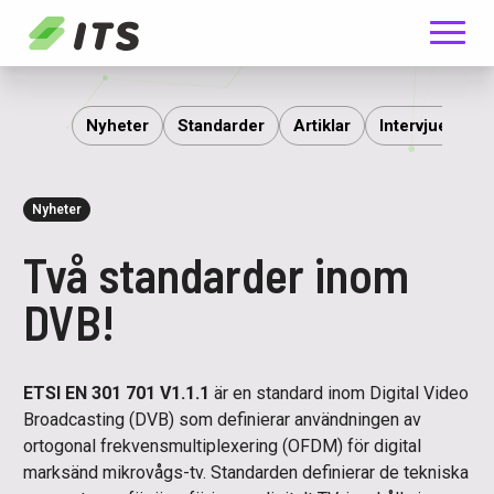
Meny
ITS
Nyheter
Standarder
Artiklar
Intervjuer
R
Nyheter
Två standarder inom
DVB!
ETSI EN 301 701 V1.1.1
är en standard inom Digital Video
Broadcasting (DVB) som definierar användningen av
ortogonal frekvensmultiplexering (OFDM) för digital
marksänd mikrovågs-tv. Standarden definierar de tekniska