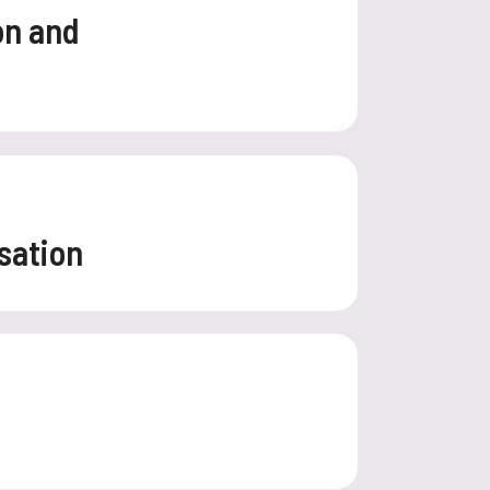
on and
sation