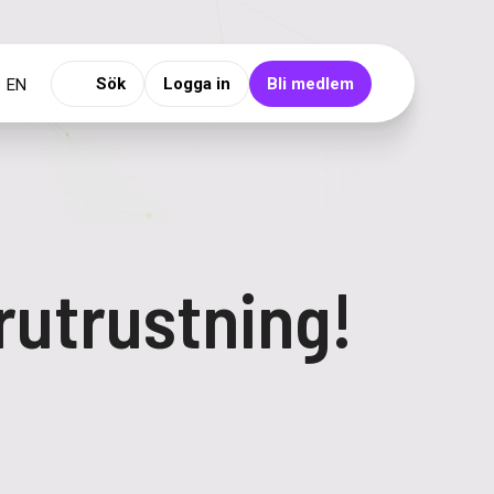
Sök
Logga in
Bli medlem
EN
rutrustning!