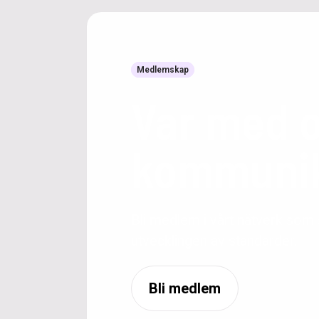
Medlemskap
Var med 
kommunik
Bli medlem i vårt nätverk som
utvecklingen av standarder.
Bli medlem