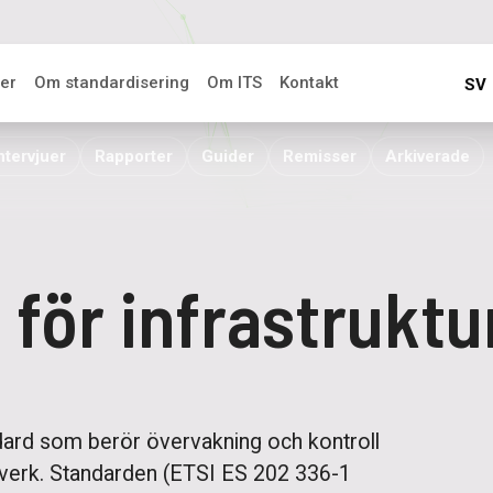
er
Om standardisering
Om ITS
Kontakt
SV
ntervjuer
Rapporter
Guider
Remisser
Arkiverade
 för infrastruktu
ndard som berör övervakning och kontroll
ätverk. Standarden (ETSI ES 202 336-1