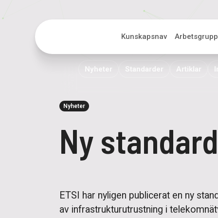
ITS
Kunskapsnav
Arbetsgrupp
Nyheter
Standarder
Artiklar
I
Nyheter
Ny standard
ETSI har nyligen publicerat en ny sta
av infrastrukturutrustning i telekomn