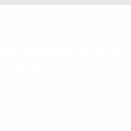
och forma framti
ation
 samlar svenska branschexperter inom IT och teleko