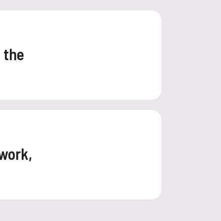
 the
work,