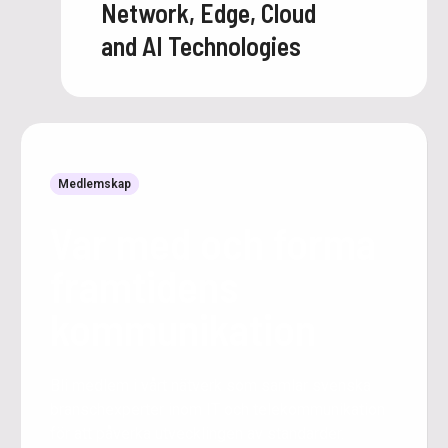
Network, Edge, Cloud
and AI Technologies
Medlemskap
Var med och forma
framtidens
kommunikation
Bli medlem i vårt nätverk som samlar svenska
branschexperter inom IT och telekommunikation
för att påverka utvecklingen av standarder.