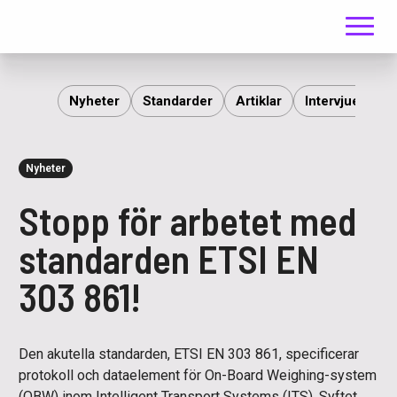
Meny
ITS
Nyheter
Standarder
Artiklar
Intervjuer
R
Nyheter
Stopp för arbetet med
standarden ETSI EN
303 861!
Den akutella standarden, ETSI EN 303 861, specificerar
protokoll och dataelement för On-Board Weighing-system
(OBW) inom Intelligent Transport Systems (ITS). Syftet