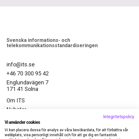
logo
Svenska informations- och
telekommunikationsstandardiseringen
info@its.se
+46 70 300 95 42
Englundavägen 7
171 41 Solna
Om ITS
Nyheter
Integritetspolicy
Arbetsgrupper
Vi använder cookies
Ändra cookie-inställningar
Vi kan placera dessa för analys av våra besökardata, för att förbättra vår
webbplats, visa personligt innehåll och för att ge dig en fantastisk
LinkedIn