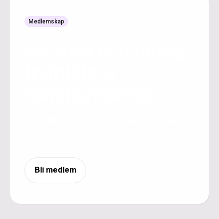
Medlemskap
Var med och forma
framtidens
kommunikation
Bli medlem i vårt nätverk som samlar svenska
branschexperter inom IT och telekommunikation
för att påverka utvecklingen av standarder.
Bli medlem