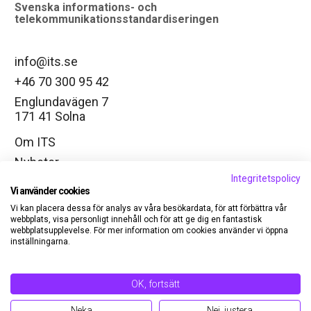
Svenska informations- och
telekommunikationsstandardiseringen
info@its.se
+46 70 300 95 42
Englundavägen 7
171 41 Solna
Om ITS
Nyheter
Integritetspolicy
Arbetsgrupper
Vi använder cookies
Ändra cookie-inställningar
Vi kan placera dessa för analys av våra besökardata, för att förbättra vår
webbplats, visa personligt innehåll och för att ge dig en fantastisk
LinkedIn
webbplatsupplevelse. För mer information om cookies använder vi öppna
inställningarna.
Medlem
Kontakt
OK, fortsätt
Logga in
Neka
Nej, justera