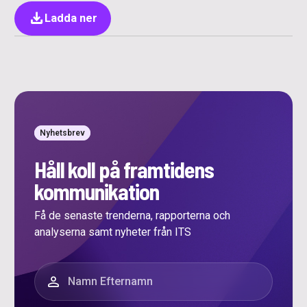
download
Ladda ner
Nyhetsbrev
Håll koll på framtidens
kommunikation
Få de senaste trenderna, rapporterna och
analyserna samt nyheter från ITS
”
*
” anger obligatoriska fält
Namn
*