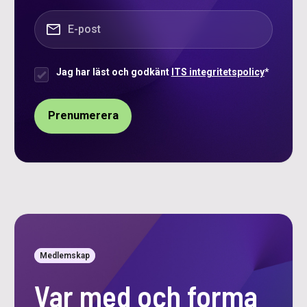
E-post
*
Jag har läst och godkänt
ITS integritetspolicy
*
Samtycke
*
Medlemskap
Var med och forma