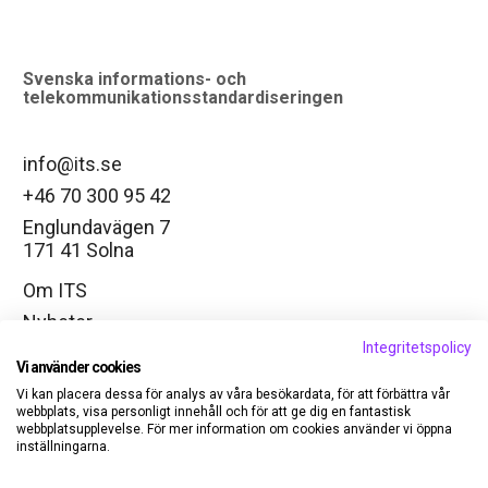
logo
Svenska informations- och
telekommunikationsstandardiseringen
info@its.se
+46 70 300 95 42
Englundavägen 7
171 41 Solna
Om ITS
Nyheter
Integritetspolicy
Arbetsgrupper
Vi använder cookies
Ändra cookie-inställningar
Vi kan placera dessa för analys av våra besökardata, för att förbättra vår
webbplats, visa personligt innehåll och för att ge dig en fantastisk
LinkedIn
webbplatsupplevelse. För mer information om cookies använder vi öppna
inställningarna.
Medlem