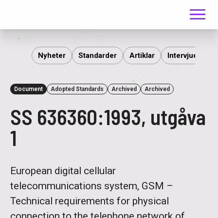
Meny
ITS
Nyheter
Standarder
Artiklar
Intervjuer
R
Document
Adopted Standards
Archived
Archived
SS 636360:1993, utgåva
1
European digital cellular
telecommunications system, GSM –
Technical requirements for physical
connection to the telephone network of