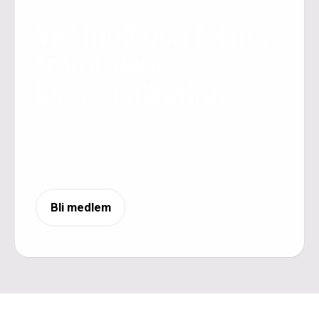
Var med och forma
framtidens
kommunikation
Bli medlem i vårt nätverk som samlar svenska
branschexperter inom IT och telekommunikation
för att påverka utvecklingen av standarder.
Bli medlem