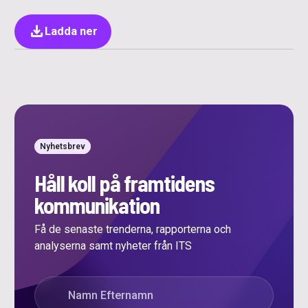
download
Ladda ner
Nyhetsbrev
Håll koll på framtidens
kommunikation
Få de senaste trenderna, rapporterna och
analyserna samt nyheter från ITS
”
*
” anger obligatoriska fält
Namn
*