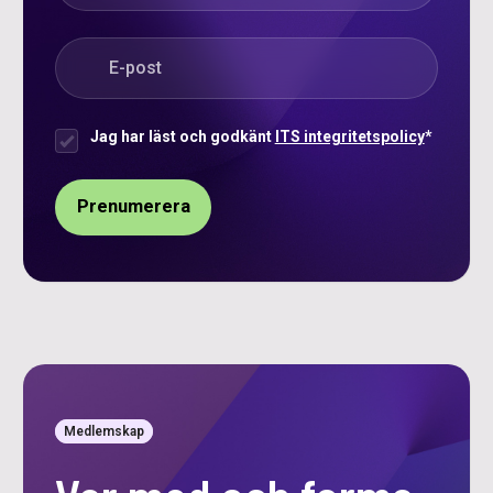
E-post
*
Jag har läst och godkänt
ITS integritetspolicy
*
Samtycke
*
Medlemskap