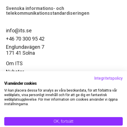
Svenska informations- och
telekommunikationsstandardiseringen
info@its.se
+46 70 300 95 42
Englundavägen 7
171 41 Solna
Om ITS
Nyheter
Integritetspolicy
Arbetsgrupper
Vi använder cookies
Ändra cookie-inställningar
Vi kan placera dessa för analys av våra besökardata, för att förbättra vår
webbplats, visa personligt innehåll och för att ge dig en fantastisk
LinkedIn
webbplatsupplevelse. För mer information om cookies använder vi öppna
inställningarna.
Medlem
Kontakt
OK, fortsätt
Logga in