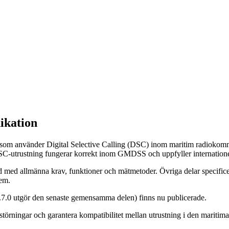
ikation
g som använder Digital Selective Calling (DSC) inom maritim radioko
tt DSC‑utrustning fungerar korrekt inom GMDSS och uppfyller internat
nd med allmänna krav, funktioner och mätmetoder. Övriga delar specific
tem.
1.7.0 utgör den senaste gemensamma delen) finns nu publicerade.
ka störningar och garantera kompatibilitet mellan utrustning i den maritim