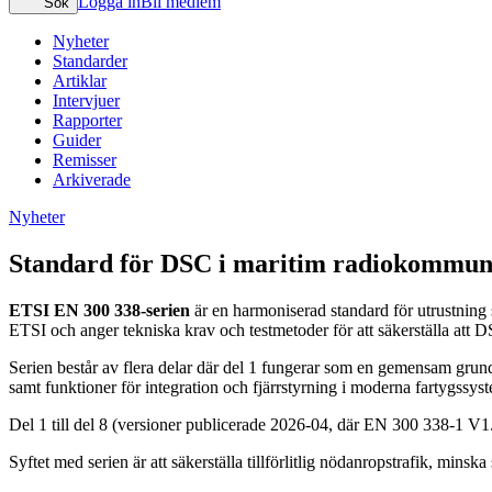
Logga in
Bli medlem
Sök
Nyheter
Standarder
Artiklar
Intervjuer
Rapporter
Guider
Remisser
Arkiverade
Nyheter
Standard för DSC i maritim radiokommun
ETSI EN 300 338‑serien
är en harmoniserad standard för utrustnin
ETSI och anger tekniska krav och testmetoder för att säkerställa a
Serien består av flera delar där del 1 fungerar som en gemensam gru
samt funktioner för integration och fjärrstyrning i moderna fartygssys
Del 1 till del 8 (versioner publicerade 2026‑04, där EN 300 338‑1 V
Syftet med serien är att säkerställa tillförlitlig nödanropstrafik, mins