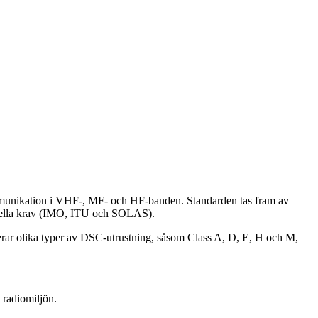
mmunikation i VHF‑, MF‑ och HF‑banden. Standarden tas fram av
ionella krav (IMO, ITU och SOLAS).
erar olika typer av DSC‑utrustning, såsom Class A, D, E, H och M,
a radiomiljön.