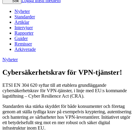
Logga in
Bli medlem
Sök
Nyheter
Standarder
Artiklar
Intervjuer
Rapporter
Guider
Remisser
Arkiverade
Nyheter
Cybersäkerhetskrav för VPN-tjänster!
ETSI EN 304 620 syftar till att etablera grundläggande
cybersäkerhetskrav för VPN-tjänster, i linje med EU:s kommande
lagstiftning – Cyber Resilience Act (CRA).
Standarden ska stärka skyddet för både konsumenter och företag
genom att ställa tydliga krav på exempelvis kryptering, autentisering
och hantering av sårbarheter hos VPN-leverantörer. Initiativet utgör
ett betydelsefullt steg mot en mer robust och säker digital
infrastruktur inom EU.