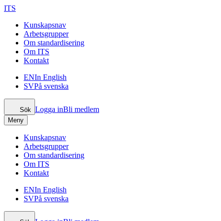
ITS
Kunskapsnav
Arbetsgrupper
Om standardisering
Om ITS
Kontakt
EN
In English
SV
På svenska
Logga in
Bli medlem
Sök
Meny
Kunskapsnav
Arbetsgrupper
Om standardisering
Om ITS
Kontakt
EN
In English
SV
På svenska