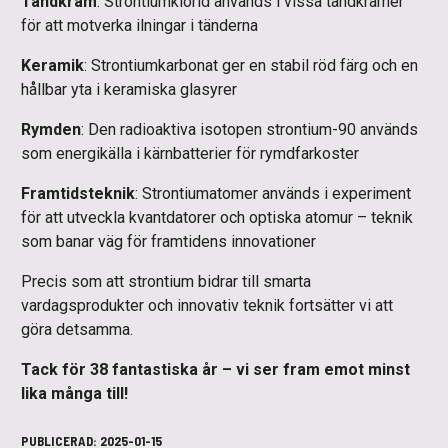
Tandkräm
: Strontiumklorid används i vissa tandkrämer
för att motverka ilningar i tänderna
Keramik
: Strontiumkarbonat ger en stabil röd färg och en
hållbar yta i keramiska glasyrer
Rymden
: Den radioaktiva isotopen strontium-90 används
som energikälla i kärnbatterier för rymdfarkoster
Framtidsteknik
: Strontiumatomer används i experiment
för att utveckla kvantdatorer och optiska atomur – teknik
som banar väg för framtidens innovationer
Precis som att strontium bidrar till smarta
vardagsprodukter och innovativ teknik fortsätter vi att
göra detsamma.
Tack för 38 fantastiska år – vi ser fram emot minst
lika många till!
PUBLICERAD:
2025-01-15