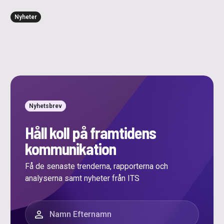
Nyheter
Nyhetsbrev
Håll koll på framtidens
kommunikation
Få de senaste trenderna, rapporterna och
analyserna samt nyheter från ITS
”
*
” anger obligatoriska fält
Namn
*