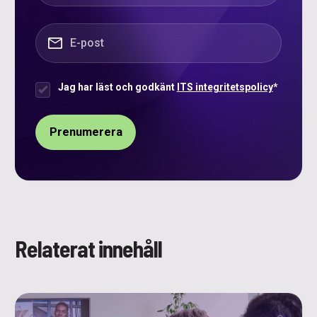
E-post
*
Jag har läst och godkänt
ITS integritetspolicy
*
Samtycke
*
Relaterat innehåll