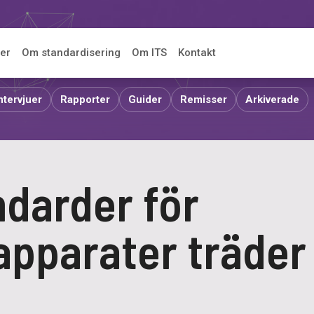
er
Om standardisering
Om ITS
Kontakt
ntervjuer
Rapporter
Guider
Remisser
Arkiverade
ndarder för
pparater träder 