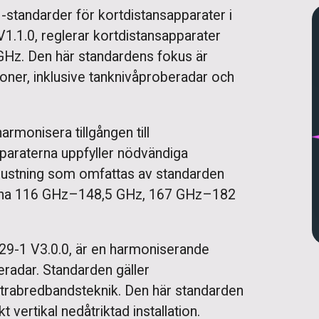
-standarder för kortdistansapparater i
V1.1.0, reglerar kortdistansapparater
z. Den här standardens fokus är
ioner, inklusive tanknivåproberadar och
armonisera tillgången till
pparaterna uppfyller nödvändiga
rustning som omfattas av standarden
rna 116 GHz–148,5 GHz, 167 GHz–182
29-1 V3.0.0, är en harmoniserande
radar. Standarden gäller
trabredbandsteknik. Den här standarden
 vertikal nedåtriktad installation.