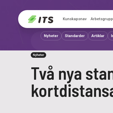
ITS
Kunskapsnav
Arbetsgrupp
Nyheter
Standarder
Artiklar
I
Nyheter
Två nya sta
kortdistansa