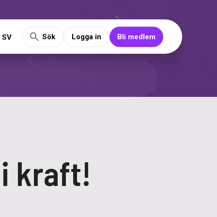
Sök
Logga in
Bli medlem
SV
i kraft!