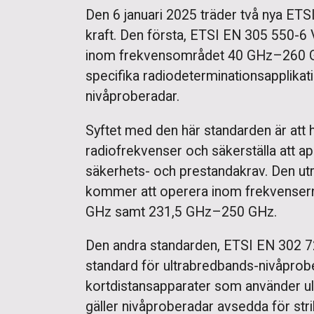
Den 6 januari 2025 träder två nya ETSI
kraft. Den första, ETSI EN 305 550-6 
inom frekvensområdet 40 GHz–260 GH
specifika radiodeterminationsapplikat
nivåproberadar.
Syftet med den här standarden är att h
radiofrekvenser och säkerställa att a
säkerhets- och prestandakrav. Den ut
kommer att operera inom frekvense
GHz samt 231,5 GHz–250 GHz.
Den andra standarden, ETSI EN 302 7
standard för ultrabredbands-nivåprobe
kortdistansapparater som använder ul
gäller nivåproberadar avsedda för strikt