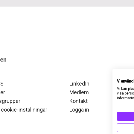
gen
Vi använd
TS
LinkedIn
Vi kan pla
er
Medlem
visa perso
informatio
sgrupper
Kontakt
 cookie-inställningar
Logga in
d