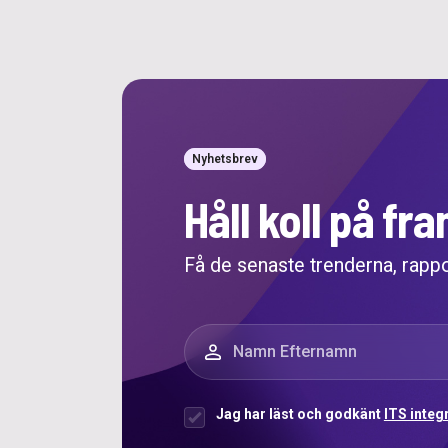
Nyhetsbrev
Håll koll på f
Få de senaste trenderna, rapp
”
*
” anger obligatoriska fält
Namn
*
Jag har läst och godkänt
ITS integ
Samtycke
*