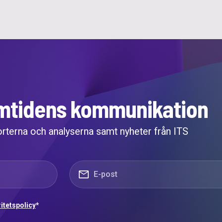
ramtidens kommunikation
orterna och analyserna samt nyheter från ITS
E-post
*
ritetspolicy
*