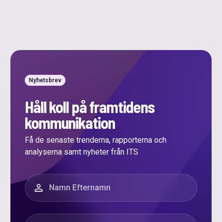
Nyhetsbrev
Håll koll på framtidens
kommunikation
Få de senaste trenderna, rapporterna och
analyserna samt nyheter från ITS
”
*
” anger obligatoriska fält
Namn
*
E-post
*