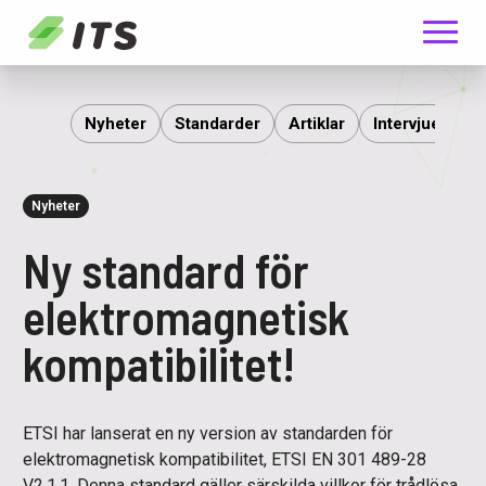
Meny
ITS
Nyheter
Standarder
Artiklar
Intervjuer
R
Nyheter
Ny standard för
elektromagnetisk
kompatibilitet!
ETSI har lanserat en ny version av standarden för
elektromagnetisk kompatibilitet, ETSI EN 301 489-28
V2.1.1. Denna standard gäller särskilda villkor för trådlösa