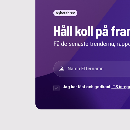
Nyhetsbrev
Håll koll på f
Få de senaste trenderna, rapp
”
*
” anger obligatoriska fält
Namn
*
Jag har läst och godkänt
ITS integ
Samtycke
*