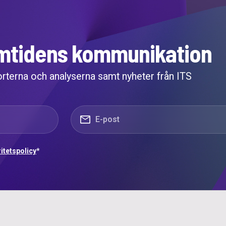
ramtidens kommunikation
orterna och analyserna samt nyheter från ITS
E-post
*
ritetspolicy
*