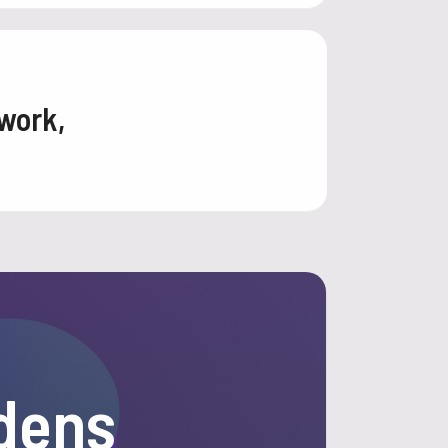
work,
dens