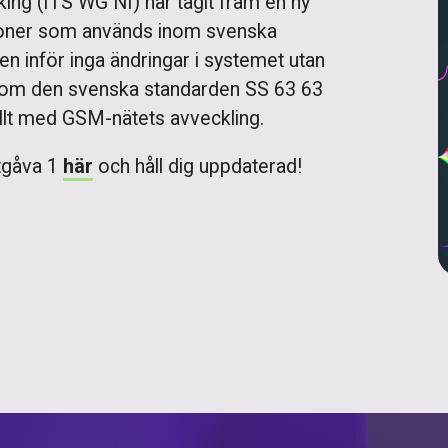
ng (ITS WG NI) har tagit fram en ny
toner som används inom svenska
n inför inga ändringar i systemet utan
ersom den svenska standarden SS 63 63
llt med GSM-nätets avveckling.
utgåva 1
här
och håll dig uppdaterad!