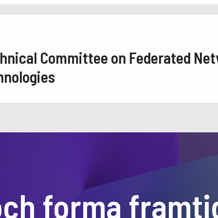
hnical Committee on Federated Net
hnologies
och forma framti