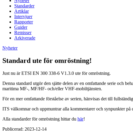
Nyheter
Standarder
Artiklar
Intervjuer
Rapporter
Guider
Remisser
Arkiverade
Nyheter
Standard ute för omröstning!
Just nu är ETSI EN 300 338-6 V1.3.0 ute för omröstning.
Denna standard utgör den sjätte delen av en omfattande serie och beh
maritima MF-, MF/HF- och/eller VHF-mobiltjänsten.
För en mer omfattande förståelse av serien, hänvisas det till fullständ
ITS välkomnar och uppmuntrar alla kommentarer och synpunkter på denna 
Alla standarder för omröstning hittar du
här
!
Publicerad:
2023-12-14