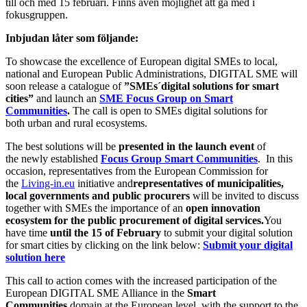
till och med 15 februari. Finns även möjlighet att gå med i
fokusgruppen.
Inbjudan låter som följande:
To showcase the excellence of European digital SMEs to local,
national and European Public Administrations, DIGITAL SME will
soon release a catalogue of
”SMEs´digital solutions for smart
cities”
and launch an
SME Focus Group on Smart
Communities
.
The call is open to SMEs digital solutions for
both urban and rural ecosystems.
The best solutions will be
presented in
the launch event
of
the newly established
Focus Group Smart Communities
. In this
occasion, representatives from the European Commission for
the
Living-in.eu
initiative and
representatives of municipalities,
local governments and public procurers
will be invited to discuss
together with SMEs the importance of an
open innovation
ecosystem for the public procurement of digital services.
You
have time
until the 15 of February
to submit your digital solution
for smart cities by clicking on the link below:
Submit your digital
solution here
This call to action comes with the increased participation of the
European DIGITAL SME Alliance in the
Smart
Communities
domain at the European level, with the support to the