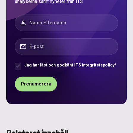
analyserna samt nyheter från ITS
”
*
” anger obligatoriska fält
Namn
*
E-post
*
Jag har läst och godkänt
ITS integritetspolicy
*
Samtycke
*
Relaterat innehåll