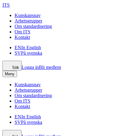
ITS
Kunskapsnav
Arbetsgrupper
Om standardisering
Om ITS
Kontakt
EN
In English
SV
På svenska
Logga in
Bli medlem
Sök
Meny
Kunskapsnav
Arbetsgrupper
Om standardisering
Om ITS
Kontakt
EN
In English
SV
På svenska