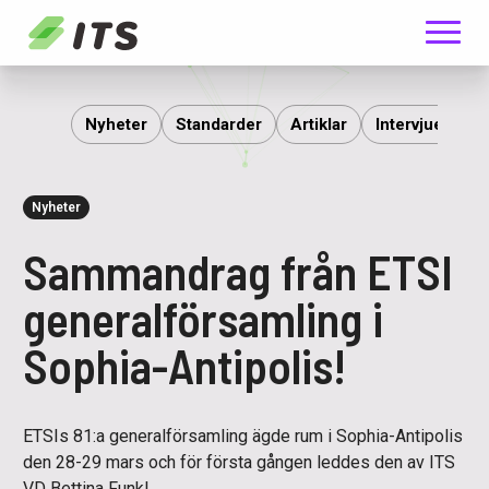
Meny
ITS
Nyheter
Standarder
Artiklar
Intervjuer
R
Nyheter
Sammandrag från ETSI
generalförsamling i
Sophia-Antipolis!
ETSIs 81:a generalförsamling ägde rum i Sophia-Antipolis
den 28-29 mars och för första gången leddes den av ITS
VD Bettina Funk!