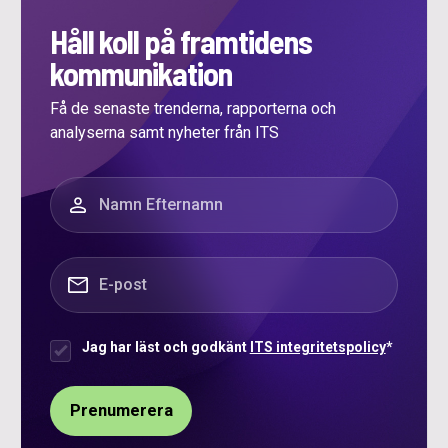
Håll koll på framtidens
kommunikation
Få de senaste trenderna, rapporterna och
analyserna samt nyheter från ITS
”
*
” anger obligatoriska fält
Namn
*
E-post
*
Jag har läst och godkänt
ITS integritetspolicy
*
Samtycke
*